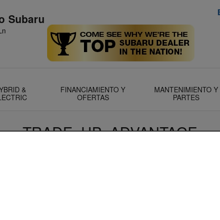
no Subaru
Ln
YBRID &
FINANCIAMIENTO Y
MANTENIMIENTO Y
LECTRIC
OFERTAS
PARTES
TRADE_UP_ADVANTAGE