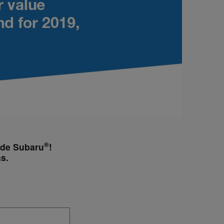
®
o de Subaru
!
s.