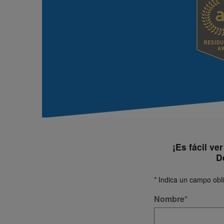
¡Es fácil ve
D
* Indica un campo obli
Nombre
*