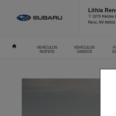
Saltar al contenido principal
Lithia Re
2270 Kietzke 
Reno
,
NV
89502
Inicio
VEHÍCULOS
VEHÍCULOS
H
NUEVOS
USADOS
E