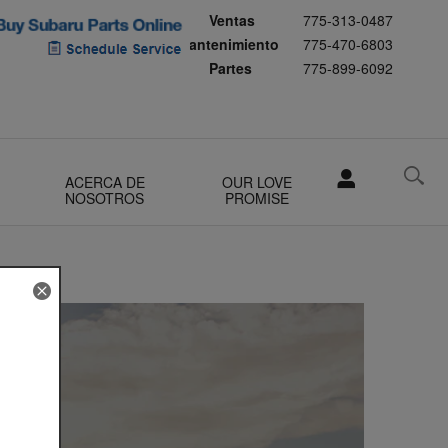
Ventas
775-313-0487
Mantenimiento
775-470-6803
Partes
775-899-6092
ACERCA DE
OUR LOVE
NOSOTROS
PROMISE