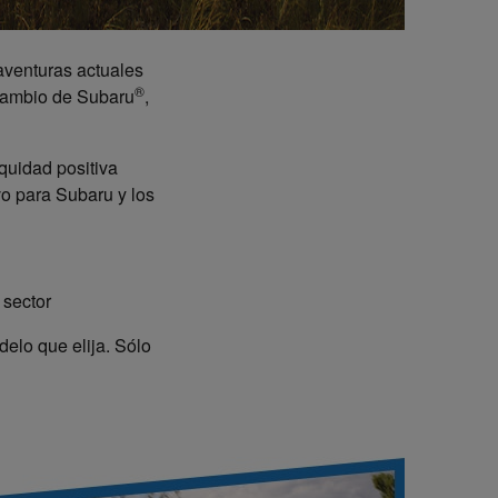
aventuras actuales
®
rcambio de Subaru
,
quidad positiva
vo para Subaru y los
 sector
elo que elija. Sólo